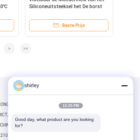
20℃
Siliconeuitsteeksel het De borst
ftijd
geven Schild
Beste Prijs
>
>>
shirley
Mail ons
RONG-WEG,
12:25 PM
ICT,
Good day, what product are you looking 
CHINA
for?
6210