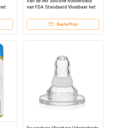
Van de het Silicone Rubberbaby
het
van FDA Standaard Vloeibaar het
Siliconeuitsteeksel
Beste Prijs