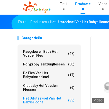
Thui
Producte
Video
S
N
S
Thuis
Producten
Het Uitsteeksel Van Het Babysilicone
Catagorieën
Pasgeboren Baby Het
(47)
Voeden Fles
Polypropyleenzuigflessen
(50)
De Fles Van Het
(17)
Babyuitsteeksel
Glasbaby Het Voeden
(6)
Flessen
Het Uitsteeksel Van Het
(33)
Babysilicone