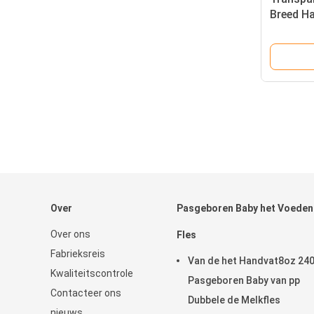
Breed Ha
Flessenu
Over
Pasgeboren Baby het Voeden
Over ons
Fles
Fabrieksreis
Van de het Handvat8oz 24
Kwaliteitscontrole
Pasgeboren Baby van pp
Contacteer ons
Dubbele de Melkfles
nieuws