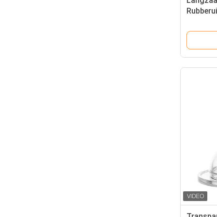
Langzaa
Rubberui
Stroomb
Silicone
Transpar