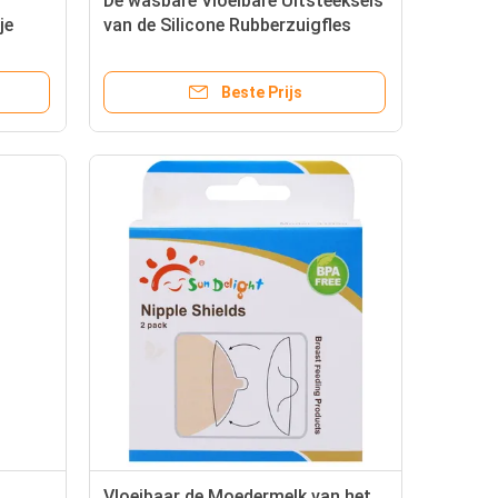
De wasbare Vloeibare Uitsteeksels
je
van de Silicone Rubberzuigfles
Beste Prijs
Vloeibaar de Moedermelk van het