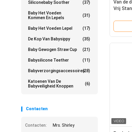
Van de 
Siliconebaby Soother
(37)
Vrij St
Baby Het Voeden
Silicone
(31)
Kommen En Lepels
Baby Het Voeden Lepel
(17)
De Kop Van Babysippy
(35)
Baby Gewogen Straw Cup
(21)
Babysilicone Teether
(11)
Babyverzorgingsaccessoires
(28)
Katoenen Van De
(6)
Babyveiligheid Knoppen
Contacten
Contacten:
Mrs. Shirley