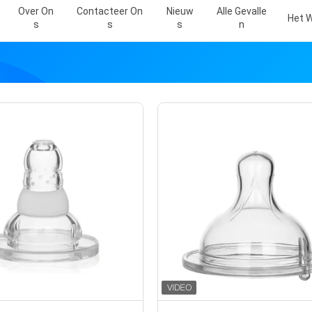
Over On
Contacteer On
Nieuw
Alle Gevalle
Het W
S
S
S
N