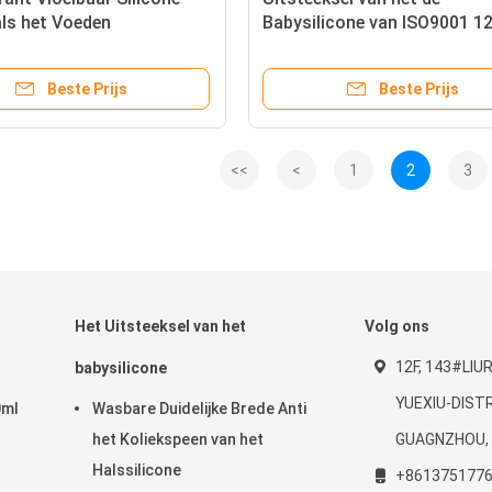
ls het Voeden
Babysilicone van ISO9001 1
itsteeksel
BPA het Vrije 0 - 24 Maandlee
Beste Prijs
Beste Prijs
<<
<
1
2
3
Het Uitsteeksel van het
Volg ons
12F, 143#LIU
babysilicone
YUEXIU-DISTR
0ml
Wasbare Duidelijke Brede Anti
het Koliekspeen van het
GUAGNZHOU, 
Halssilicone
+861375177