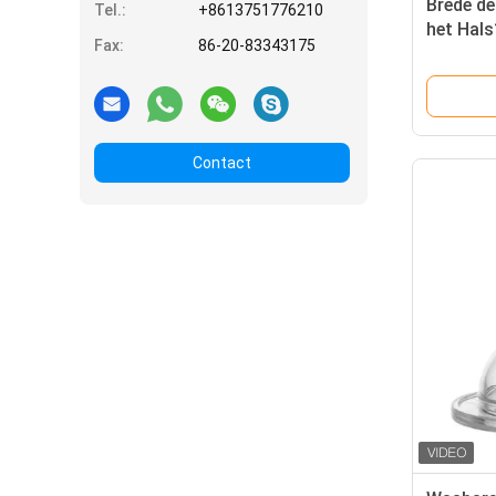
Brede de
Tel.:
+8613751776210
het Hals
Fax:
86-20-83343175
Contact