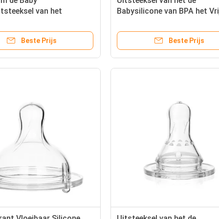
m de Baby
Uitsteeksel van het de
tsteeksel van het
Babysilicone van BPA het Vri
sci Standaard Vloeibaar
Beste Prijs
Beste Prijs
ant Vloeibaar Silicone
Uitsteeksel van het de