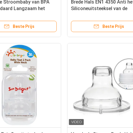
de Stroombaby van BPA
Brede Hals EN1 4350 Anti he
andaard Langzaam het
Siliconeuitsteeksel van de
uitsteeksel
Koliekbaby
Beste Prijs
Beste Prijs