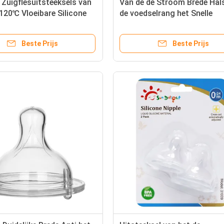
 Zuigflesuitsteeksels van
Van de de Stroom Brede Hal
120℃ Vloeibare Silicone
de voedselrang het Snelle
Uitsteeksel van het de
Babysilicone Rubber
Beste Prijs
Beste Prijs