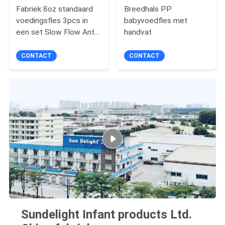
Fabriek 8oz standaard
Breedhals PP
voedingsfles 3pcs in
babyvoedfles met
een set Slow Flow Anti
handvat
Colic melkfles
CONTACT
CONTACT
Sundelight Infant products Ltd.