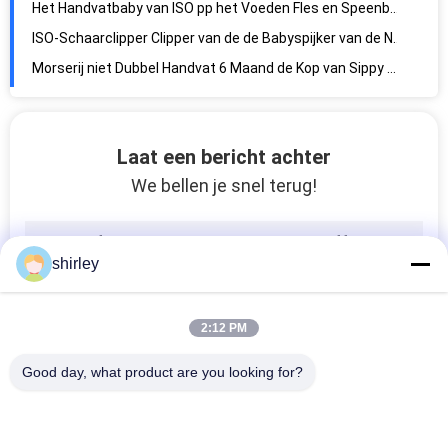
Niet Giftige 3 Maand pp Ring Baby Teether Keys
Morserij niet 2 in 1 Vrije 6 Maand van BPA de Kop van Sippy van de 6 Onsbaby
Phthalates Vrije voor altijd Baby 110-150℃ het Voeden Kommen en Lepels
Van het de Babyvoedsel van BPA de Vrije Luchtdichte Plastic Containers van de de Opslagdiepvriezer
Morserij niet BPA Vrije Multicolo 6 Maand de Kop van Sippy van de 6 Onsbaby
Laat een bericht achter
Pvc-Babykom met Lepel
We bellen je snel terug!
Opslag van het de Babyvoedsel van 2pcs BPA de Vrije Luchtdichte Plastic met Lepel
Pvc-Kom van de Polypropyleenbpa de VRIJE Baby met Lepel
Pp-Polypropyleenbpa VRIJE Baby het Voeden Zuigingskom
shirley
Niet Giftige de Baby van ISO Blauwe pp het Voeden Kommen en Lepels
De Baby van het de Zuigingsstootkussen van pvc van BPA Vrije pp het Voeden Kommen en Lepels
2:12 PM
Plastic van de de Babykom en Plaat van pvc BPA VRIJE Reeks
van de Morserijbpa de Vrije 6 Maand van 6oz 180ml Kop van Sippy niet Veilige
Good day, what product are you looking for?
Plastic van de de Schaarbaby van de Handvatbaby de Spijkerclipper Reeks
Veilige de Baby van het Polypropyleenpvc van ISO pp het Voeden Kommen en Lepels