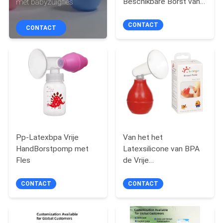
Beschikbare Borst van
met babyzuigfles
KWALITEITSCONTROLE
verzorgingsstootkussens
CONTACT
CONTACT
CONTACTEER
ONS
NIEUWS
ALLE
GEVALLEN
Pp-Latexbpa Vrije
Van het het
HandBorstpomp met
Latexsilicone van BPA
Fles
de Vrije
SHOPPING
HandBorstpomp met
Fles
CONTACT
CONTACT
SITEMAP