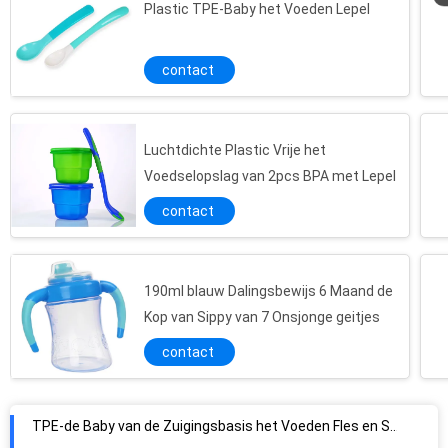
Plastic TPE-Baby het Voeden Lepel
contact
Luchtdichte Plastic Vrije het
Voedselopslag van 2pcs BPA met Lepel
contact
190ml blauw Dalingsbewijs 6 Maand de
TPE-de Baby van de Zuigingsbasis het Voeden Fles en Speenborstel
Kop van Sippy van 7 Onsjonge geitjes
Het Handvatbaby van ISO pp het Voeden Fles en Speenborstel
contact
ISO-Schaarclipper Clipper van de de Babyspijker van de Nagelvijlmanicure Reeks
Morserij niet Dubbel Handvat 6 Maand de Kop van Sippy van 6 Onsmeisjes
6 Kop van ons de Veilige Sippy