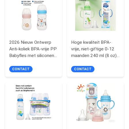
PRIVACY
POLICY
2026 Nieuw Ontwerp
Hoge kwaliteit BPA-
Anti-koliek BPA-vrije PP
vrije, niet-giftige 0-12
Babyfles met siliconen
maanden 240 ml (8 oz)
Speen 0-12 maanden
standaard zuigfles
Langzame toevoer Anti-
CONTACT
CONTACT
koliek melkfles