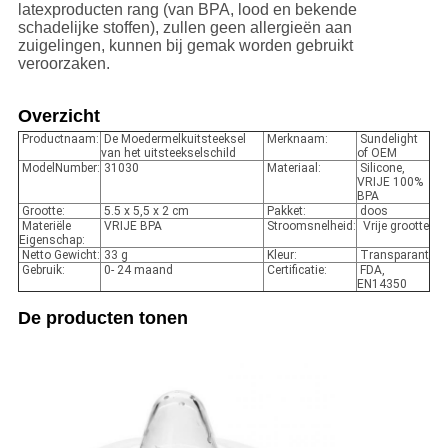
latexproducten rang (van BPA, lood en bekende
schadelijke stoffen), zullen geen allergieën aan
zuigelingen, kunnen bij gemak worden gebruikt
veroorzaken.
Overzicht
Productnaam:
De Moedermelkuitsteeksel
Merknaam:
Sundelight
van het uitsteekselschild
of OEM
ModelNumber:
31030
Materiaal:
Silicone,
VRIJE 100%
BPA
Grootte:
5.5 x 5,5 x 2 cm
Pakket:
doos
Materiële
VRIJE BPA
Stroomsnelheid:
Vrije grootte
Eigenschap:
Netto Gewicht:
33 g
Kleur:
Transparant
Gebruik:
0- 24 maand
Certificatie:
FDA,
EN14350
De producten tonen