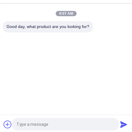
Fabrieksstandaard Neck Baby Nipple BPA-vrij Liquid Silicone
Nipple
9:07 AM
Baby Bib-Baby Bib Fabricatie Silicone Bib
Good day, what product are you looking for?
populaire categorieën
Alle
Pasgeboren Baby 
Polypropyleenzuigflessen
Het Voeden Fles
De Fles Van Het 
Glasbaby Het 
Babyuitsteeksel
Voeden Flessen
Het Uitsteeksel Van 
Siliconebaby 
Het Babysilicone
Soother
Baby Het Voeden 
Baby Het Voeden 
Kommen En Lepels
Lepel
Vraag een offerte aan