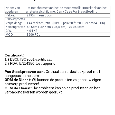
Naam van
De Beschermer van het de Moedermelkuitsteeksel van het
goederen:
uitsteekselschild met Carry Case For Breastfeeding
Pakket:
2 PCs in een doos
Pakketgrootte:
Verpakking:
144 reeksen /ctn (83999 pcs/20'ft, 203999 pcs/40'-HK)
Kartongrootte:
42.5cm x 32.5cm x 34,5 cm, /0.048cbm
G.W.:
4,04 KG
MOQ:
3600 PCs
Certificaat:
1 )
BSCI, ISO9001-certificaat
2 )
FDA, EN14350-testrapporten
Pas Steekproeven aan:
Onthaal aan ordesteekproef met
aangepast embleem
ODM de Dienst:
Wij kunnen de producten volgens uw eigen
ontwerp produceren!
OEM de Dienst:
Uw embleem kan op de producten en het
verpakkingskarton worden gedrukt.