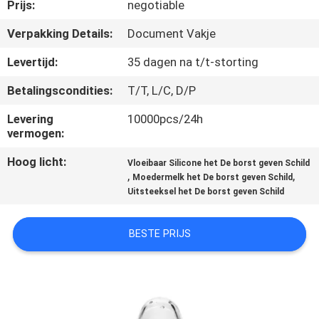
KWALITEITSCONTROLE
Prijs:
negotiable
Verpakking Details:
Document Vakje
CONTACTEER
Levertijd:
35 dagen na t/t-storting
ONS
Betalingscondities:
T/T, L/C, D/P
NIEUWS
Levering
10000pcs/24h
vermogen:
Hoog licht:
ALLE
Vloeibaar Silicone het De borst geven Schild
,
,
Moedermelk het De borst geven Schild
GEVALLEN
Uitsteeksel het De borst geven Schild
SHOPPING
BESTE PRIJS
SITEMAP