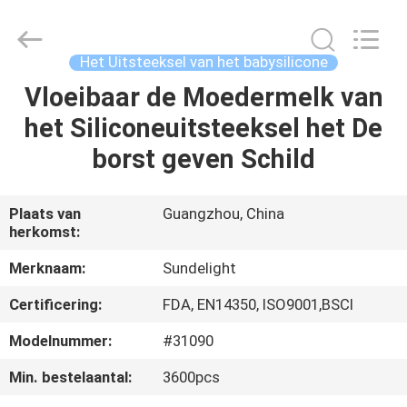
2026
Sundelight
Infant
products
Ltd..
Het Uitsteeksel van het babysilicone
All
Rights
Vloeibaar de Moedermelk van
THUIS
Reserved.
het Siliconeuitsteeksel het De
PRODUCTEN
borst geven Schild
VIDEOS
Plaats van
Guangzhou, China
herkomst:
OVER
Merknaam:
Sundelight
ONS
Certificering:
FDA, EN14350, ISO9001,BSCI
Modelnummer:
#31090
FABRIEKSREIS
Min. bestelaantal:
3600pcs