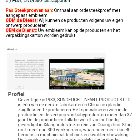
2 )
FDA, EN14350-testrapporten
Pas Steekproeven aan:
Onthaal aan ordesteekproef met
aangepast embleem
ODM de Dienst:
Wij kunnen de producten volgens uw eigen
ontwerp produceren!
OEM de Dienst:
Uw embleem kan op de producten en het
verpakkingskarton worden gedrukt.
Profiel
Gevestigde in1983, SUNDELIGHT INFANT PRODUCTS LTD.
is één van de eerste fabrikanten in China om plastic
zuigflessen te produceren. Het specialiseren zich in de
productie en de verkoop van babyproducten meer dan 37
jaar. De de productieinstallatie wordt van het bedrijf
gevestigd in Xilang-industrieterrein van Guangzhou-Stad,
met meer dan 300 werknemers, waaronder meer dan 40
beroeps in mechainical techniek en kwaliteitsbewaking.
De fabriek veroorzaakt hoofdzakelijk allerlei plastic