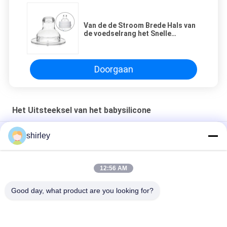
Van de de Stroom Brede Hals van
de voedselrang het Snelle
Uitsteeksel van het de
Babysilicone Rubber
Doorgaan
Het Uitsteeksel van het babysilicone
Eerste benodigdheden Silicone babyfles Nippels, trage stroom
shirley
Fabrieksstandaard Neck Baby Nipple BPA-vrij Liquid Silicone
Nipple
12:56 AM
Baby Bib-Baby Bib Fabricatie Silicone Bib
Good day, what product are you looking for?
populaire categorieën
Alle