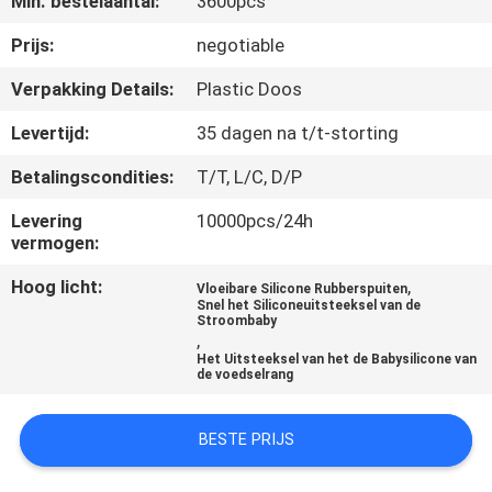
Min. bestelaantal:
3600pcs
KWALITEITSCONTROLE
Prijs:
negotiable
CONTACTEER
Verpakking Details:
Plastic Doos
ONS
Levertijd:
35 dagen na t/t-storting
Betalingscondities:
T/T, L/C, D/P
NIEUWS
Levering
10000pcs/24h
vermogen:
ALLE
Hoog licht:
,
GEVALLEN
Vloeibare Silicone Rubberspuiten
Snel het Siliconeuitsteeksel van de
Stroombaby
,
SHOPPING
Het Uitsteeksel van het de Babysilicone van
de voedselrang
SITEMAP
BESTE PRIJS