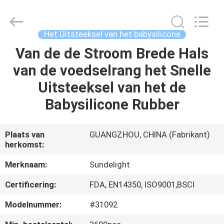
2026
Sundelight
Infant
products
Ltd..
Het Uitsteeksel van het babysilicone
All
Rights
Van de de Stroom Brede Hals
THUIS
Reserved.
van de voedselrang het Snelle
PRODUCTEN
Uitsteeksel van het de
Babysilicone Rubber
VIDEOS
Plaats van
GUANGZHOU, CHINA (Fabrikant)
herkomst:
OVER
ONS
Merknaam:
Sundelight
Certificering:
FDA, EN14350, ISO9001,BSCI
FABRIEKSREIS
Modelnummer:
#31092