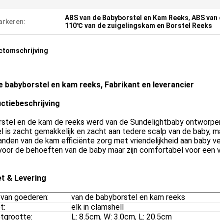
ABS van de Babyborstel en Kam Reeks
,
ABS van 
rkeren:
110℃ van de zuigelingskam en Borstel Reeks
ctomschrijving
e babyborstel en kam reeks, Fabrikant en leverancier
ctiebeschrijving
rstel en de kam de reeks werd van de Sundelightbaby ontworpen 
l is zacht gemakkelijk en zacht aan tedere scalp van de baby, maa
tanden van de kam efficiënte zorg met vriendelijkheid aan baby v
voor de behoeften van de baby maar zijn comfortabel voor een 
t & Levering
van goederen:
van de babyborstel en kam reeks
t:
elk in clamshell
tgrootte:
L: 8.5cm, W: 3.0cm, L: 20.5cm