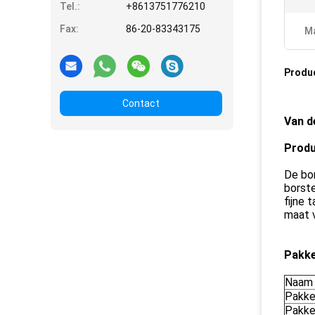
Tel.:
+8613751776210
Fax:
86-20-83343175
Ma
Produ
Contact
Van d
Produ
De bo
borste
fijne 
maat 
Pakke
Naam 
Pakke
Pakke