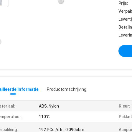
Prijs:
Verpak
Leverti
Betali
Leveri
illeerde Informatie
Productomschrijving
teriaal:
ABS, Nylon
Kleur:
emperatuur:
110℃
Pakket
rpakking:
192 PCs /ctn, 0.090cbm
Aanpas