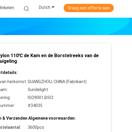
Dutch
inkelen
Vraag een offerte aan
ylon 110℃ de Kam en de Borstelreeks van de
uigeling
tdetails:
 van herkomst:
GUANGZHOU, CHINA (Fabrikant)
aam:
Sundelight
cering:
ISO9001,BSCI
nummer:
#34035
n & Verzenden Algemene voorwaarden:
stelaantal:
3600pcs