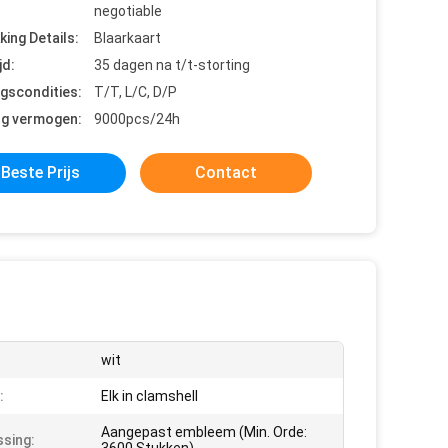
negotiable
king Details:
Blaarkaart
jd:
35 dagen na t/t-storting
ngscondities:
T/T, L/C, D/P
ng vermogen:
9000pcs/24h
Beste Prijs
Contact
wit
:
Elk in clamshell
Aangepast embleem (Min. Orde:
sing: