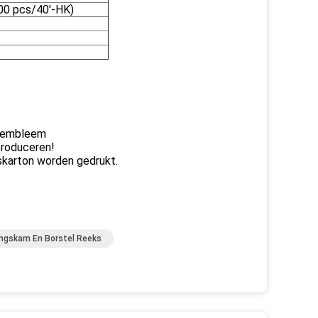
00 pcs/40'-HK)
t embleem
produceren!
karton worden gedrukt.
ingskam En Borstel Reeks