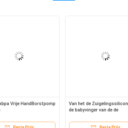
xbpa Vrije HandBorstpomp
Van het de Zuigelingssilico
s
de babyvinger van de de
Tandenborstelbaby de Borst
Teether
Beste Prijs
Beste Prijs