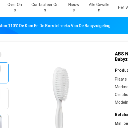
Over On
Contacteer On
Nieuw
Alle Gevalle
Het W
S
S
S
N
lon 110℃ De Kam En De Borstelreeks Van De Babyzuigeling
ABS N
Babyz
Produc
Plaats
Merkn
Certifi
Model
Betale
Min. be