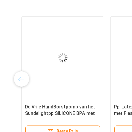
PA
De Vrije HandBorstpomp van het
Pp-Late
s
Sundelightpp SILICONE BPA met
met Fle
Fles
Beste Prijs