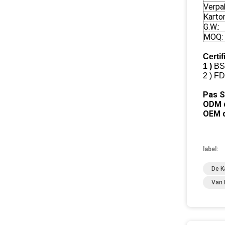
Verpa
Karto
G.W.:
MOQ:
Certif
1 )
BSC
2 )
FD
Pas S
ODM d
OEM d
label:
De K
Van 