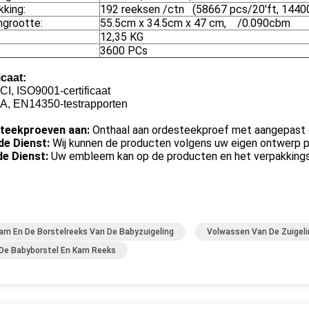
kking:
192 reeksen /ctn (58667 pcs/20'ft, 1440
ngrootte:
55.5cm x 34.5cm x 47 cm, /0.090cbm
12,35 KG
3600 PCs
icaat:
I, ISO9001-certificaat
A, EN14350-testrapporten
teekproeven aan:
Onthaal aan ordesteekproef met aangepas
e Dienst:
Wij kunnen de producten volgens uw eigen ontwerp 
e Dienst:
Uw embleem kan op de producten en het verpakkings
am En De Borstelreeks Van De Babyzuigeling
Volwassen Van De Zuigel
De Babyborstel En Kam Reeks