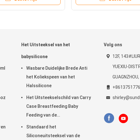
Het Uitsteeksel van het
Volg ons
12F, 143#LIU
babysilicone
YUEXIU-DISTR
0ml
Wasbare Duidelijke Brede Anti
het Koliekspeen van het
GUAGNZHOU, 
Halssilicone
+861375177
4oz
Het Uitsteekselschild van Carry
shirley@sund
Case Breastfeeding Baby
Feeding van de
Moedermelkbeschermer
ren
Standaard het
Siliconeuitsteeksel van de