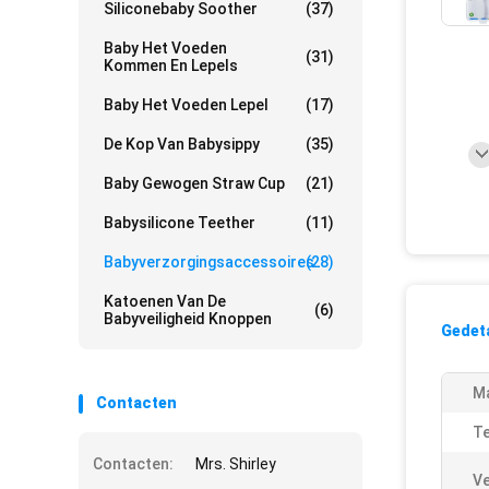
Siliconebaby Soother
(37)
Baby Het Voeden
(31)
Kommen En Lepels
Baby Het Voeden Lepel
(17)
De Kop Van Babysippy
(35)
Baby Gewogen Straw Cup
(21)
Babysilicone Teether
(11)
Babyverzorgingsaccessoires
(28)
Katoenen Van De
(6)
Babyveiligheid Knoppen
Gedeta
Ma
Contacten
T
Contacten:
Mrs. Shirley
Ve