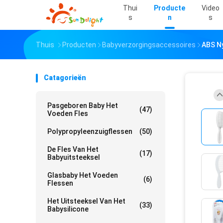
Thui
Producte
Video
S
N
S
Thuis
Producten
Babyverzorgingsaccessoires
ABS Ny
Catagorieën
Pasgeboren Baby Het
(47)
Voeden Fles
Polypropyleenzuigflessen
(50)
De Fles Van Het
(17)
Babyuitsteeksel
Glasbaby Het Voeden
(6)
Flessen
Het Uitsteeksel Van Het
(33)
Babysilicone