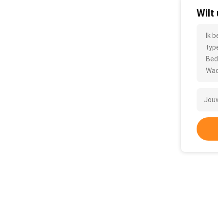
Wilt
Ik 
typ
Bed
Wac