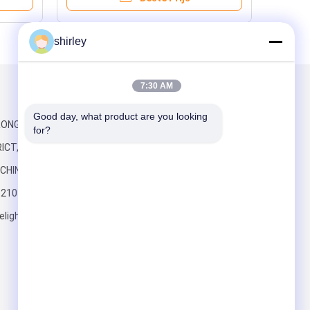
shirley
7:30 AM
Mail ons
Good day, what product are you looking 
RONG-WEG,
for?
ICT,
CHINA
6210
elight.com
Verzend