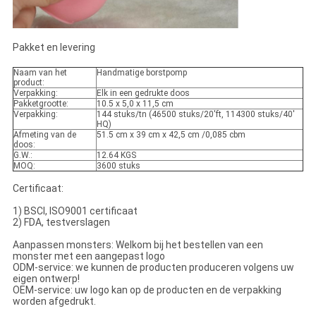
Pakket en levering
Naam van het
Handmatige borstpomp
product:
Verpakking:
Elk in een gedrukte doos
Pakketgrootte:
10.5 x 5,0 x 11,5 cm
Verpakking:
144 stuks/tn (46500 stuks/20'ft, 114300 stuks/40'
HQ)
Afmeting van de
51.5 cm x 39 cm x 42,5 cm /0,085 cbm
doos:
G.W.:
12.64 KGS
MOQ:
3600 stuks
Certificaat:
1) BSCI, ISO9001 certificaat
2) FDA, testverslagen
Aanpassen monsters: Welkom bij het bestellen van een
monster met een aangepast logo
ODM-service: we kunnen de producten produceren volgens uw
eigen ontwerp!
OEM-service: uw logo kan op de producten en de verpakking
worden afgedrukt.