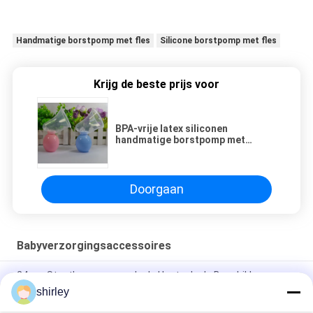
Handmatige borstpomp met fles
Silicone borstpomp met fles
Krijg de beste prijs voor
BPA-vrije latex siliconen
handmatige borstpomp met
babyzuigfles
Doorgaan
Babyverzorgingsaccessoires
24pcs Stootkussens van de de Houtpulp de Beschikbare
Borst van verzorgingsstootkussens
shirley