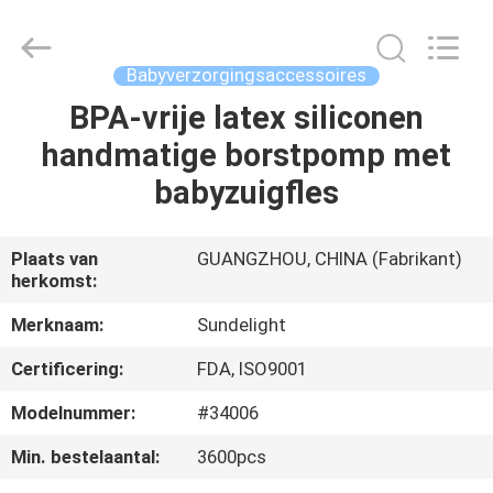
2026
Sundelight
Infant
products
Ltd..
Babyverzorgingsaccessoires
All
Rights
BPA-vrije latex siliconen
THUIS
Reserved.
handmatige borstpomp met
PRODUCTEN
babyzuigfles
VIDEOS
Plaats van
GUANGZHOU, CHINA (Fabrikant)
herkomst:
OVER
Merknaam:
Sundelight
ONS
Certificering:
FDA, ISO9001
Modelnummer:
#34006
FABRIEKSREIS
Min. bestelaantal:
3600pcs