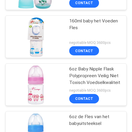
Uitsteekselfles
KWALITEITSCONTROLE
CONTACT
CONTACTEER
160ml baby het Voeden
17
Fles
ONS
De Fles van het
negotiable MOQ:3600pcs
babyuitsteeksel
NIEUWS
CONTACT
ALLE
6oz Baby Nipple Flask
Polypropreen Veilig Niet
GEVALLEN
Toxisch Voedselkwaliteit
6
negotiable MOQ:3600pcs
SHOPPING
Glasbaby het
CONTACT
Voeden Flessen
SITEMAP
6oz de Fles van het
babyuitsteeksel