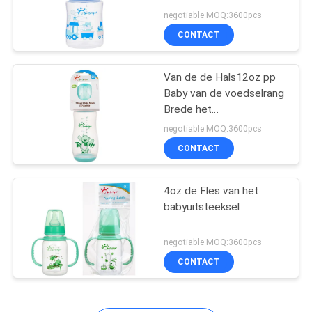
PRIVACY
negotiable MOQ:3600pcs
POLICY
CONTACT
33
Het Uitsteeksel van
Van de de Hals12oz pp
Baby van de voedselrang
het babysilicone
Brede het
Uitsteekselfles
negotiable MOQ:3600pcs
CONTACT
4oz de Fles van het
37
babyuitsteeksel
Siliconebaby
negotiable MOQ:3600pcs
Soother
CONTACT