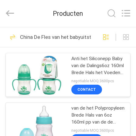
2026
Sundelight
Infant
Producten
products
Ltd..
All
Rights
THUIS
Reserved.
47
China De Fles van het babyuitsteeksel
Pasgeboren Baby
PRODUCTEN
het Voeden Fles
Anti het Siliconepp Baby
van de Dalings6oz 160ml
VIDEOS
Brede Hals het Voeden
Fles
negotiable MOQ:3600pcs
OVER
CONTACT
50
ONS
van de het Polypropyleen
Polypropyleenzuigfless
Brede Hals van 6oz
FABRIEKSREIS
160ml pp van de de
Boogbaby het
negotiable MOQ:3600pcs