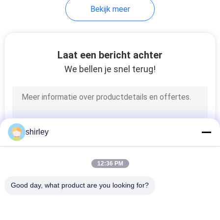
Bekijk meer
31
Baby het Voeden
Laat een bericht achter
Kommen en Lepels
We bellen je snel terug!
17
shirley
Baby het Voeden
12:36 PM
Lepel
Good day, what product are you looking for?
populaire categorieën
Alle