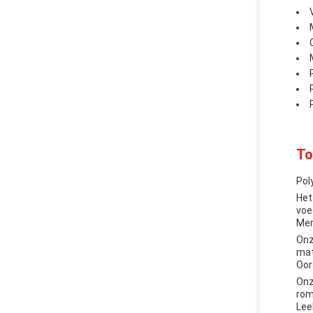
To
Pol
Het
voe
Mer
Onz
mat
Oor
Onz
rom
Lee