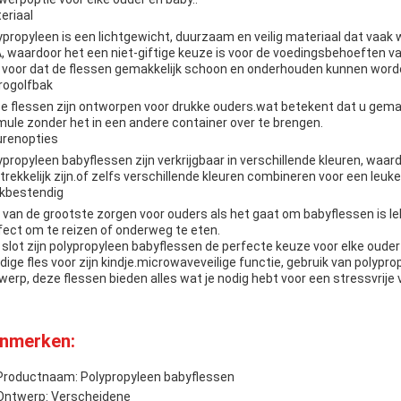
eriaal
ypropyleen is een lichtgewicht, duurzaam en veilig materiaal dat vaak w
, waardoor het een niet-giftige keuze is voor de voedingsbehoeften va
 voor dat de flessen gemakkelijk schoon en onderhouden kunnen word
rogolfbak
e flessen zijn ontworpen voor drukke ouders.wat betekent dat u gema
mule zonder het in een andere container over te brengen.
urenopties
ypropyleen babyflessen zijn verkrijgbaar in verschillende kleuren, waar
trekkelijk zijn.of zelfs verschillende kleuren combineren voor een leuke 
kbestendig
 van de grootste zorgen voor ouders als het gaat om babyflessen is le
fect om te reizen of onderweg te eten.
 slot zijn polypropyleen babyflessen de perfecte keuze voor elke ouder
dige fles voor zijn kindje.microwaveveilige functie, gebruik van polypro
werp, deze flessen bieden alles wat je nodig hebt voor een stressvrije
nmerken:
Productnaam: Polypropyleen babyflessen
Ontwerp: Verscheidene