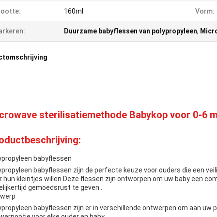
ootte:
160ml
Vorm:
rkeren:
Duurzame babyflessen van polypropyleen
,
Micro
ctomschrijving
crowave sterilisatiemethode Babykop voor 0-6 
oductbeschrijving:
ypropyleen babyflessen
ypropyleen babyflessen zijn de perfecte keuze voor ouders die een veil
r hun kleintjes willen.Deze flessen zijn ontworpen om uw baby een co
elijkertijd gemoedsrust te geven..
werp
ypropyleen babyflessen zijn er in verschillende ontwerpen om aan uw pe
werpoptie voor elke ouder en baby..