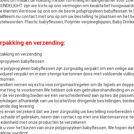
bels.Dit maakt de voeding minder rommelig en aangenamer voor zowel
 SUNDELIGHT zijn we trots op ons vermogen om kwalitatief hoogwaard
e klanten.Vertrouw op ons om de beste polypropyleen babyflessen te 
ailNeem nu contact met ons op om uw bestelling te plaatsen en het be
utelwoorden: Plastic babyflessen, Polymer verpleegbippen, Baby Drink
rpakking en verzending:
pakking en verzending
ypropyleen babyflessen
e polypropyleen babyflessen zijn zorgvuldig verpakt om een veilige aa
ividueel verpakt en in een stevige kartonnen doos met voldoende vulli
rkomen.
endien nemen wij extra voorzorgsmaatregelen om de tepels en doppen
metting te voorkomen.We hebben ook een gebruikershandleiding en zor
r de verzending bieden we een verscheidenheid aan opties die passen 
erkdagen afhankelijk van uw locatieVoor dringende bestellingen, bie
gende dag levering.
s ervan verzekerd dat we zeer zorgvuldig uw bestelling voorbereiden o
 schade of gebreken, neem dan contact op met ons klantenservice te
redenheid met onze producten te verzekeren.
k u voor het kiezen van onze polypropyleen babyflessen. We hopen da
ukkige voeding!