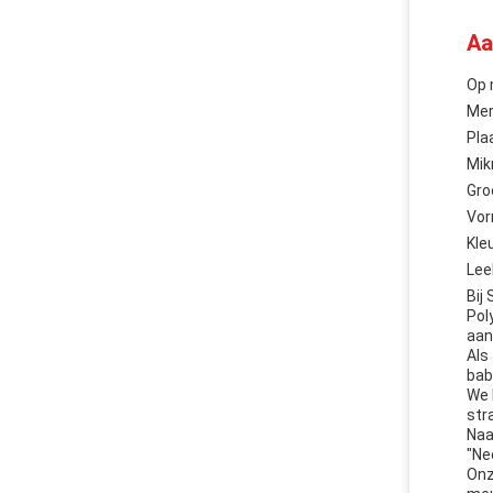
Aa
Op 
Mer
Pla
Mik
Gro
Vor
Kle
Lee
Bij
Pol
aan
Als
bab
We 
str
Naa
"Ne
Onz