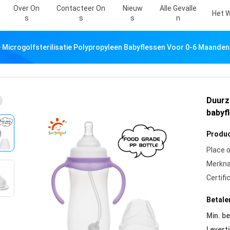
Over On
Contacteer On
Nieuw
Alle Gevalle
Het W
S
S
S
N
Microgolfsterilisatie Polypropyleen Babyflessen Voor 0-6 Maanden
Duurz
babyf
Produc
Place o
Merkn
Certifi
Betale
Min. be
Leverti