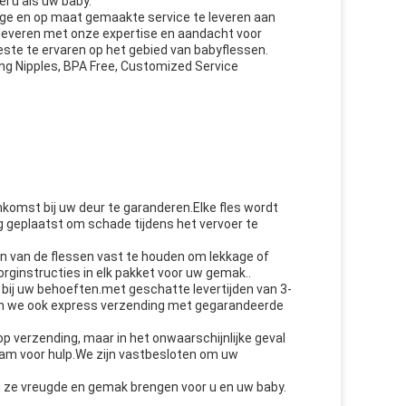
 u als uw baby.
ige en op maat gemaakte service te leveren aan
leveren met onze expertise en aandacht voor
ste te ervaren op het gebied van babyflessen.
ing Nipples, BPA Free, Customized Service
nkomst bij uw deur te garanderen.Elke fles wordt
ng geplaatst om schade tijdens het vervoer te
 van de flessen vast te houden om lekkage of
ginstructies in elk pakket voor uw gemak..
bij uw behoeften.met geschatte levertijden van 3-
den we ook express verzending met gegarandeerde
p verzending, maar in het onwaarschijnlijke geval
am voor hulp.We zijn vastbesloten om uw
t ze vreugde en gemak brengen voor u en uw baby.