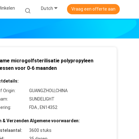
inkelen
Dutch
Vraag een offerte aan
ame microgolfsterilisatie polypropyleen
lessen voor 0-6 maanden
tdetails:
f Origin:
GUANGZHOU,CHINA
aam:
SUNDELIGHT
cering:
FDA , EN14352
n & Verzenden Algemene voorwaarden:
stelaantal:
3600 stuks
jd:
35 dagen