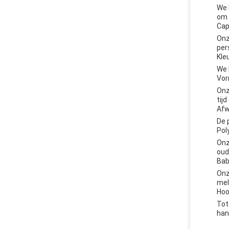
We 
om 
Cap
Onz
per
Kle
We 
Vor
Onz
tij
Afw
De 
Pol
Onz
oud
Bab
Onz
mel
Hoo
Tot
han