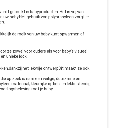
ordt gebruikt in babyproducten. Het is vrij van
n uw baby.Het gebruik van polypropyleen zorgt er
en.
kkelijk de melk van uw baby kunt opwarmen of
door ze zowel voor ouders als voor baby's visueel
en unieke look..
kken.dankzij het lekvrije ontwerpDit maakt ze ook
 die op zoek is naar een veilige, duurzame en
pyleen materiaal, kleurrijke opties, en lekbestendig
 voedingsbeleving met je baby.