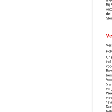
meu
Bij
onz
det
Sle
Ve
Ver
Pol
Onz
ind
voo
Bov
bes
Voo
5 w
vol
Wee
van
tev
Dan
Gel