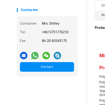
Gr
Contacten
Ma
Contacten:
Mrs. Shirley
Produ
Tel.:
+8613751776210
Fax:
86-20-83343175
Mi
Contact
Pr
Pol
Pol
voo
teg
Ont
Pol
ont