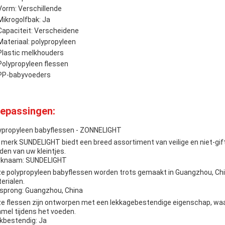
Vorm: Verschillende
Mikrogolfbak: Ja
Capaciteit: Verscheidene
Materiaal: polypropyleen
Plastic melkhouders
Polypropyleen flessen
PP-babyvoeders
epassingen:
ypropyleen babyflessen - ZONNELIGHT
 merk SUNDELIGHT biedt een breed assortiment van veilige en niet-gift
den van uw kleintjes.
knaam: SUNDELIGHT
e polypropyleen babyflessen worden trots gemaakt in Guangzhou, Ch
erialen.
sprong: Guangzhou, China
e flessen zijn ontworpen met een lekkagebestendige eigenschap, waar
mel tijdens het voeden.
kbestendig: Ja