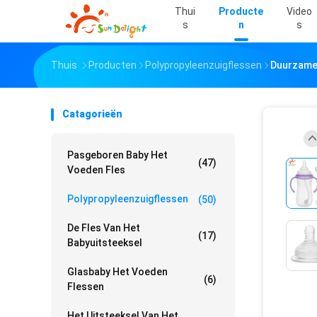
Thui
Producte
Video
S
N
S
Thuis
Producten
Polypropyleenzuigflessen
Duurzame 
Catagorieën
Pasgeboren Baby Het
(47)
Voeden Fles
Polypropyleenzuigflessen
(50)
De Fles Van Het
(17)
Babyuitsteeksel
Glasbaby Het Voeden
(6)
Flessen
Het Uitsteeksel Van Het