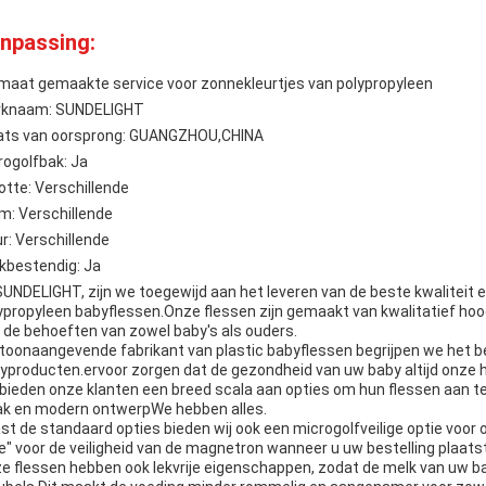
npassing:
maat gemaakte service voor zonnekleurtjes van polypropyleen
knaam: SUNDELIGHT
ats van oorsprong: GUANGZHOU,CHINA
rogolfbak: Ja
otte: Verschillende
m: Verschillende
ur: Verschillende
kbestendig: Ja
 SUNDELIGHT, zijn we toegewijd aan het leveren van de beste kwalitei
ypropyleen babyflessen.Onze flessen zijn gemaakt van kwalitatief hoo
 de behoeften van zowel baby's als ouders.
 toonaangevende fabrikant van plastic babyflessen begrijpen we het be
yproducten.ervoor zorgen dat de gezondheid van uw baby altijd onze ho
bieden onze klanten een breed scala aan opties om hun flessen aan te
ak en modern ontwerpWe hebben alles.
st de standaard opties bieden wij ook een microgolfveilige optie voor 
e" voor de veiligheid van de magnetron wanneer u uw bestelling plaatst
e flessen hebben ook lekvrije eigenschappen, zodat de melk van uw baby i