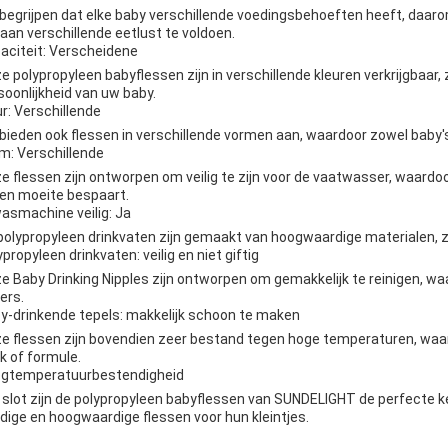
begrijpen dat elke baby verschillende voedingsbehoeften heeft, daarom
aan verschillende eetlust te voldoen.
aciteit: Verscheidene
e polypropyleen babyflessen zijn in verschillende kleuren verkrijgbaar, 
soonlijkheid van uw baby.
ur: Verschillende
bieden ook flessen in verschillende vormen aan, waardoor zowel baby
m: Verschillende
e flessen zijn ontworpen om veilig te zijn voor de vaatwasser, waardo
d en moeite bespaart.
asmachine veilig: Ja
polypropyleen drinkvaten zijn gemaakt van hoogwaardige materialen, zod
ypropyleen drinkvaten: veilig en niet giftig
e Baby Drinking Nipples zijn ontworpen om gemakkelijk te reinigen, wa
ers.
y-drinkende tepels: makkelijk schoon te maken
e flessen zijn bovendien zeer bestand tegen hoge temperaturen, waar
k of formule.
gtemperatuurbestendigheid
 slot zijn de polypropyleen babyflessen van SUNDELIGHT de perfecte keu
dige en hoogwaardige flessen voor hun kleintjes.