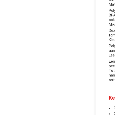
Mat
Pol
BPA
ook
Mik
Dez
for
Kle
Pol
aan
Lee
Een
per
Tot
han
ont
Ke