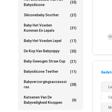
(33)
Babysilicone
Siliconebaby Soother
(37)
Baby Het Voeden
(31)
Kommen En Lepels
Baby Het Voeden Lepel
(17)
De Kop Van Babysippy
(35)
Baby Gewogen Straw Cup
(21)
Babysilicone Teether
(11)
Gedeta
Babyverzorgingsaccessoi
(28)
Res
Le
Katoenen Van De
Ca
(6)
Babyveiligheid Knoppen
Ma