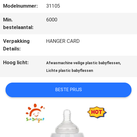
Modelnummer:
31105
KWALITEITSCONTROLE
Min.
6000
bestelaantal:
Verpakking
HANGER CARD
CONTACTEER
Details:
ONS
Hoog licht:
,
Afwasmachine veilige plastic babyflessen
Lichte plastic babyflessen
NIEUWS
BESTE PRIJS
ALLE
GEVALLEN
SHOPPING