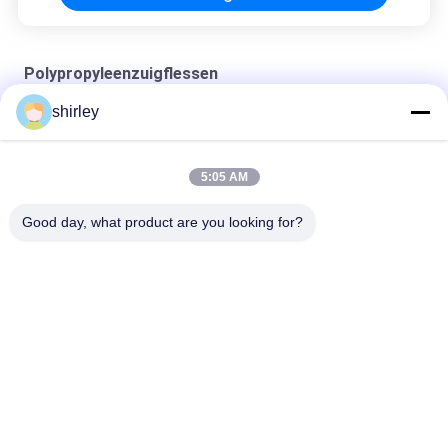
Polypropyleenzuigflessen
shirley
Fabriek 8oz standaard voedingsfles 3pcs in een set Slow Flow
Anti Colic melkfles
5:05 AM
Microwave sterilisatiemethode Baby Cup voor 0-6 maanden
Good day, what product are you looking for?
PP 6 oz polypropyleen babyfles BPA-vrij
populaire categorieën
Alle
Pasgeboren Baby 
Polypropyleenzuigflessen
Het Voeden Fles
De Fles Van Het 
Glasbaby Het 
Babyuitsteeksel
Voeden Flessen