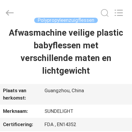
-
2026
Sundelight
Infant
Polypropyleenzuigflessen
products
Ltd..
Afwasmachine veilige plastic
THUIS
All
Rights
Reserved.
babyflessen met
PRODUCTEN
verschillende maten en
lichtgewicht
VIDEOS
Plaats van
Guangzhou, China
OVER
herkomst:
ONS
Merknaam:
SUNDELIGHT
Certificering:
FDA , EN14352
FABRIEKSREIS