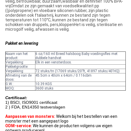
veilig, betrouwbaar, duurzaam,wasbaar en definitief 100% BPA-
vrijOmdat ze zijn gemaakt van voedselkwaliteit pp
((polypropene) en vloeibare siliconen rubber, zijn plastic
onderdelen ook ftalaatvrij, kunnen ze bestand zijn tegen
temperaturen tot 110°C, kunnen ze bestand zijn tegen
schokken van druppels, pers,kloppenHet is veilig, sterilisatie en
microgolf veilig, afwassen is veilig.
Pakket en levering
Naam van het
6 oz/160 ml Breed halsboog Baby voedingsfles met
product:
dubbele handvat
Verpakking:
Elk in een vensterdoos.
Pakketgrootte:
Verpakking:
72 stuks/tn (17069 stuks/20'ft, 41897 stuks/40'HQ)
Afmeting van de
45.5cm x 40cm x 64cm / 0.116cbm
doos:
G.W.:
10.39 KGS
MOQ:
3600 stuks
Certificaat:
1) BSCI, ISO9001 certificaat
2 ) FDA, EN14350 testverslagen
Aanpassen van monsters:
Welkom bij het bestellen van een
monster met een aangepast logo
ODM-service:
We kunnen de producten volgens uw eigen
ontwerp produceren!