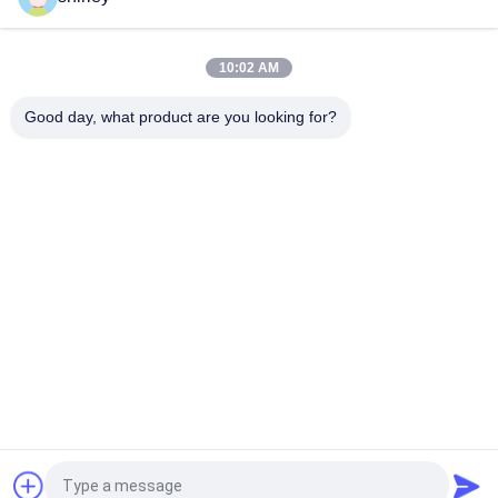
Anti Colic melkfles
Microwave sterilisatiemethode Baby Cup voor 0-6 maanden
10:02 AM
PP 6 oz polypropyleen babyfles BPA-vrij
Good day, what product are you looking for?
populaire categorieën
Alle
Pasgeboren Baby 
Polypropyleenzuigflessen
Het Voeden Fles
De Fles Van Het 
Glasbaby Het 
Babyuitsteeksel
Voeden Flessen
Het Uitsteeksel Van 
Siliconebaby 
Het Babysilicone
Soother
Baby Het Voeden 
Baby Het Voeden 
Kommen En Lepels
Lepel
Vraag een offerte aan