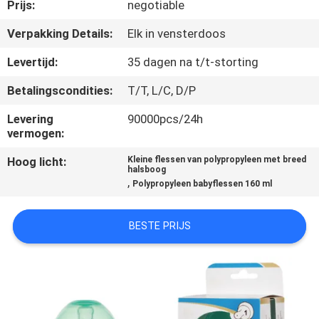
KWALITEITSCONTROLE
Prijs:
negotiable
Verpakking Details:
Elk in vensterdoos
CONTACTEER
Levertijd:
35 dagen na t/t-storting
ONS
Betalingscondities:
T/T, L/C, D/P
NIEUWS
Levering
90000pcs/24h
vermogen:
Hoog licht:
Kleine flessen van polypropyleen met breed
ALLE
halsboog
,
Polypropyleen babyflessen 160 ml
GEVALLEN
BESTE PRIJS
SHOPPING
SITEMAP