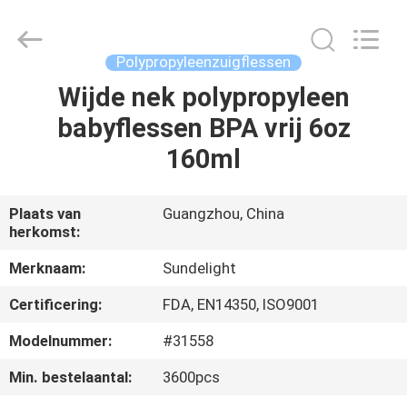
2026
Sundelight
Infant
products
Ltd..
Polypropyleenzuigflessen
All
Rights
Wijde nek polypropyleen
THUIS
Reserved.
babyflessen BPA vrij 6oz
PRODUCTEN
160ml
VIDEOS
Plaats van
Guangzhou, China
herkomst:
OVER
Merknaam:
Sundelight
ONS
Certificering:
FDA, EN14350, ISO9001
Modelnummer:
#31558
FABRIEKSREIS
Min. bestelaantal:
3600pcs