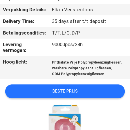
KWALITEITSCONTROLE
Verpakking Details:
Elk in Vensterdoos
CONTACTEER
Delivery Time:
35 days after t/t deposit
ONS
Betalingscondities:
T/T, L/C, D/P
Levering
90000pcs/24h
NIEUWS
vermogen:
Hoog licht:
,
Phthalate Vrije Polypropyleenzuigflessen
ALLE
,
Wasbare Polypropyleenzuigflessen
ODM Polypropyleenzuigflessen
GEVALLEN
BESTE PRIJS
SHOPPING
SITEMAP