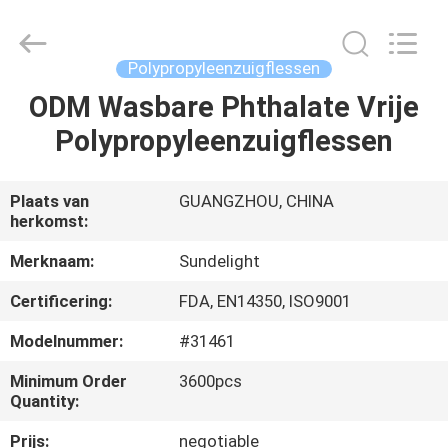
2026
Sundelight
Infant
products
Ltd..
Polypropyleenzuigflessen
All
Rights
ODM Wasbare Phthalate Vrije
THUIS
Reserved.
Polypropyleenzuigflessen
PRODUCTEN
Plaats van
GUANGZHOU, CHINA
herkomst:
VIDEOS
Merknaam:
Sundelight
OVER
Certificering:
FDA, EN14350, ISO9001
ONS
Modelnummer:
#31461
Minimum Order
3600pcs
FABRIEKSREIS
Quantity:
Prijs:
negotiable