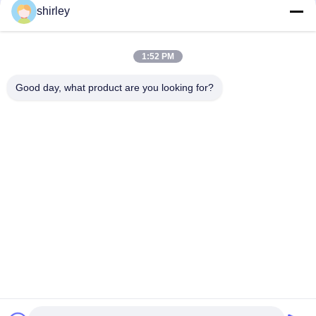
Fabriek 8oz standaard voedingsfles 3pcs in een set Slow Flow
shirley
Anti Colic melkfles
Microwave sterilisatiemethode Baby Cup voor 0-6 maanden
1:52 PM
PP 6 oz polypropyleen babyfles BPA-vrij
Good day, what product are you looking for?
populaire categorieën
Alle
Pasgeboren Baby 
Polypropyleenzuigflessen
Het Voeden Fles
De Fles Van Het 
Glasbaby Het 
Babyuitsteeksel
Voeden Flessen
Het Uitsteeksel Van 
Siliconebaby 
Het Babysilicone
Soother
Baby Het Voeden 
Baby Het Voeden 
Kommen En Lepels
Lepel