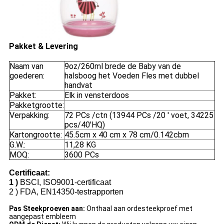
Pakket & Levering
Naam van
9oz/260ml brede de Baby van de
goederen:
halsboog het Voeden Fles met dubbel
handvat
Pakket:
Elk in vensterdoos
Pakketgrootte:
Verpakking:
72 PCs /ctn (13944 PCs /20 ' voet, 34225
pcs/40'HQ)
Kartongrootte:
45.5cm x 40 cm x 78 cm/0.142cbm
G.W.:
11,28 KG
MOQ:
3600 PCs
Certificaat:
1 )
BSCI, ISO9001-certificaat
2 )
FDA, EN14350-testrapporten
Pas Steekproeven aan:
Onthaal aan ordesteekproef met
aangepast embleem