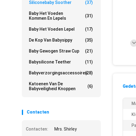
Siliconebaby Soother
(37)
Baby Het Voeden
(31)
Kommen En Lepels
Baby Het Voeden Lepel
(17)
De Kop Van Babysippy
(35)
Baby Gewogen Straw Cup
(21)
Babysilicone Teether
(11)
Babyverzorgingsaccessoires
(28)
Katoenen Van De
(6)
Gedeta
Babyveiligheid Knoppen
Ma
Contacten
Kl
Pa
Contacten:
Mrs. Shirley