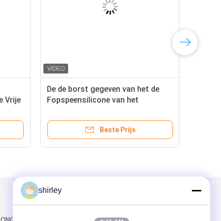
De de borst gegeven van het de
 Vrije
Fopspeensilicone van het
Babymeisje Zachte Baby Soother
Beste Prijs
shirley
Mail ons
RONG-WEG,