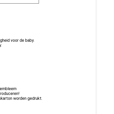
igheid voor de baby.
y.
t embleem
produceren!
karton worden gedrukt.