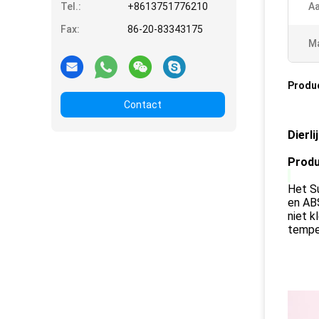
Tel.:
+8613751776210
Aa
Fax:
86-20-83343175
Ma
Produ
Contact
Dierl
Produ
Het Su
en ABS
niet k
temper