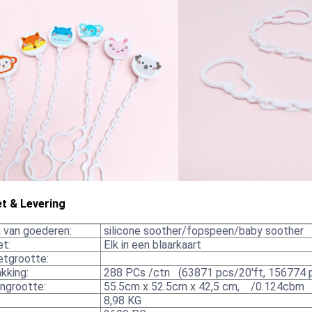
t & Levering
van goederen:
silicone soother/fopspeen/baby soother
t:
Elk in een blaarkaart
tgrootte:
kking:
288 PCs /ctn (63871 pcs/20'ft, 156774 
ngrootte:
55.5cm x 52.5cm x 42,5 cm, /0.124cbm
8,98 KG