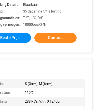
king Details:
Blaarkaart
jd:
35 dagen na t/t-storting
ngscondities:
T/T, L/C, D/P
ng vermogen:
10000pcs/24h
Beste Prijs
Contact
te:
S (3m+), M (6m+)
ratuur:
110℃
king:
288 PCs /ctn, 0.124cbm