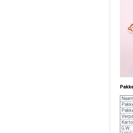
Pakke
Naam 
Pakke
Pakke
Verpa
Karto
G.W.: