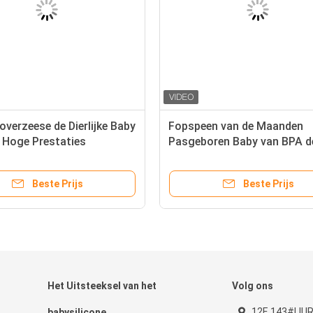
overzeese de Dierlijke Baby
Fopspeen van de Maanden
 Hoge Prestaties
Pasgeboren Baby van BPA de
ren Silicone
Comfortabele 6-18
Beste Prijs
Beste Prijs
Het Uitsteeksel van het
Volg ons
12F, 143#LIU
babysilicone