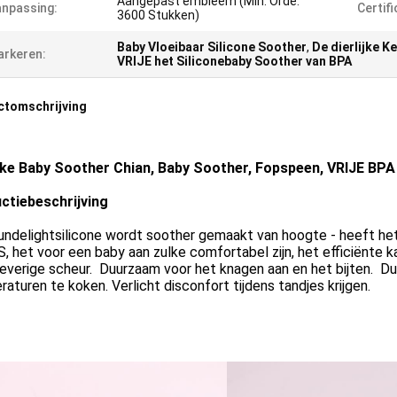
Aangepast embleem (Min. Orde:
npassing:
Certifi
3600 Stukken)
Baby Vloeibaar Silicone Soother
,
De dierlijke K
rkeren:
VRIJE het Siliconebaby Soother van BPA
ctomschrijving
ijke Baby Soother Chian, Baby Soother, Fopspeen, VRIJE BPA
ctiebeschrijving
ndelightsilicone wordt soother gemaakt van hoogte - heeft het 
, het voor een baby aan zulke comfortabel zijn, het efficiënte k
leverige scheur. Duurzaam voor het knagen aan en het bijten. Duu
aturen te koken. Verlicht disconfort tijdens tandjes krijgen.