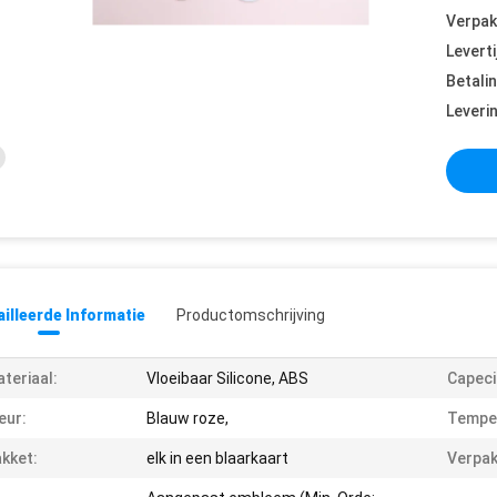
Verpak
Leverti
Betali
Leveri
illeerde Informatie
Productomschrijving
teriaal:
Vloeibaar Silicone, ABS
Capeci
eur:
Blauw roze,
Tempe
kket:
elk in een blaarkaart
Verpak