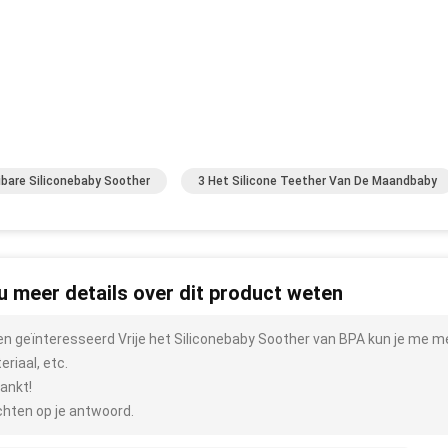
ibare Siliconebaby Soother
3 Het Silicone Teether Van De Maandbaby
 u meer details over dit product weten
ben geïnteresseerd Vrije het Siliconebaby Soother van BPA kun je me me
riaal, etc.
ankt!
hten op je antwoord.