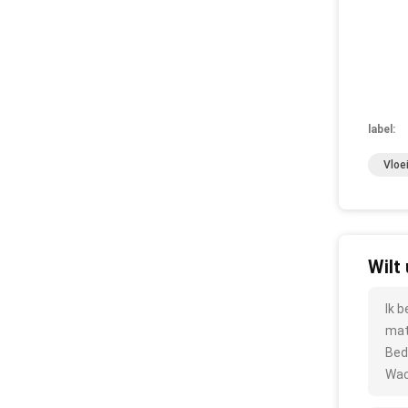
label:
Vloe
Wilt
Ik 
mate
Bed
Wac