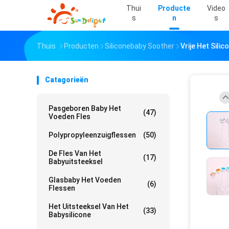
Thui
Producte
Video
S
N
S
Thuis
Producten
Siliconebaby Soother
Vrije Het Sili
Catagorieën
Pasgeboren Baby Het
(47)
Voeden Fles
Polypropyleenzuigflessen
(50)
De Fles Van Het
(17)
Babyuitsteeksel
Glasbaby Het Voeden
(6)
Flessen
Het Uitsteeksel Van Het
(33)
Babysilicone