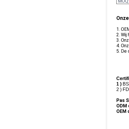
MOQ:
Onze
1.
OEM
2. Wi
3. Onz
4. Onz
5. De 
Certif
1 )
BSC
2 )
FD
Pas S
ODM d
OEM d