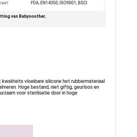
caat:
FDA, EN14350, ISO9001, BSCI
etting van Babysoother
,
kwaliteits vloeibare silicone het rubbermateriaal
almeren. Hoge bestand, niet giftig, geurloos en
rzaam voor sterilisatie door in hoge