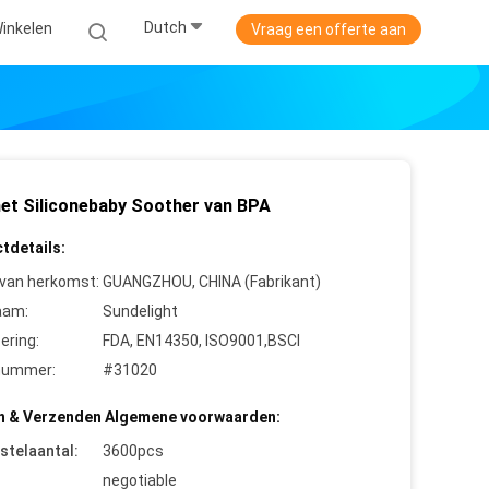
Dutch
inkelen
Vraag een offerte aan
 het Siliconebaby Soother van BPA
tdetails:
 van herkomst:
GUANGZHOU, CHINA (Fabrikant)
aam:
Sundelight
cering:
FDA, EN14350, ISO9001,BSCI
nummer:
#31020
n & Verzenden Algemene voorwaarden:
stelaantal:
3600pcs
negotiable