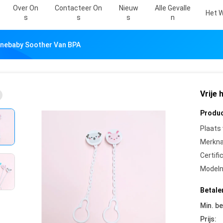
Over On
Contacteer On
Nieuw
Alle Gevalle
Het W
S
S
S
N
conebaby Soother Van BPA
Vrije
Produc
Plaats
Merkn
Certifi
Model
Betale
Min. be
Prijs: