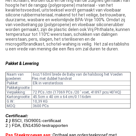
Het lichaam, worden GLB en de ring van de zuigfles gemaakt van
hoogte het de rangpp (polypropene) materiaal - van het
kwaliteitsvoedsel, uitsteeksel wordt gemaakt van vloeibaar
silicone rubbermateriaal, makend tot het veilige, betrouwbare,
duurzame, wasbare en welomlijnde BPA-Vrije 100%. Omdat zij
van voedselrang pp (polypropene) en vloeibaar siliconerubber
worden gemaakt, zijn de plastic delen ook Vrij Phthalate, kunnen
temperatuur tot 110℃ weerstaan, schokken van dalingen
weerstaan, pers, slagen, het steriliseren en de
microgolfbrandkast, schotel-wahing is veilig. Het zal establishs
u een vrede van mening die een fles om zal duren te duren.
Pakket & Levering
Naam van
6oz/160ml brede de Baby van de halsboog het Voeden
goederen:
Fles met dubbel handvat
Pakket:
Elk in vensterdoos
Pakketgrootte:
Verpakking:
72 PCs /ctn (17069 PCs /20 ' voet, 41897 pcs/40'HQ)
Kartongrootte:
45.5cm x 40 cm x 64 cm/0.116cbm
G.W.:
10,39 KG
MOQ:
3600 PCs
Certificaat:
1 )
BSCI, ISO9001-certificaat
2 )
FDA, EN14350-testrapporten
Pas Steekproeven aan:
Onthaal aan ordesteekproef met