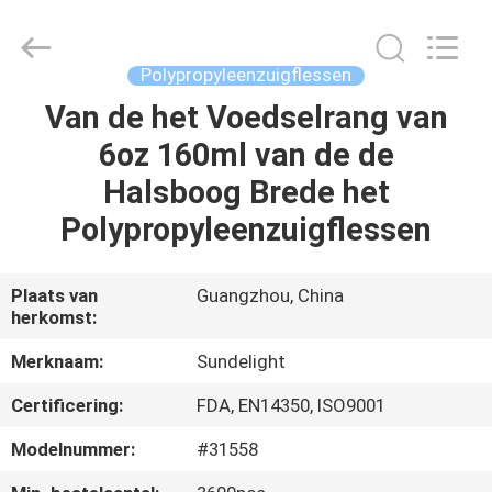
2026
Sundelight
Infant
products
Ltd..
Polypropyleenzuigflessen
All
Rights
Van de het Voedselrang van
THUIS
Reserved.
6oz 160ml van de de
PRODUCTEN
Halsboog Brede het
Polypropyleenzuigflessen
VIDEOS
Plaats van
Guangzhou, China
herkomst:
OVER
ONS
Merknaam:
Sundelight
Certificering:
FDA, EN14350, ISO9001
FABRIEKSREIS
Modelnummer:
#31558