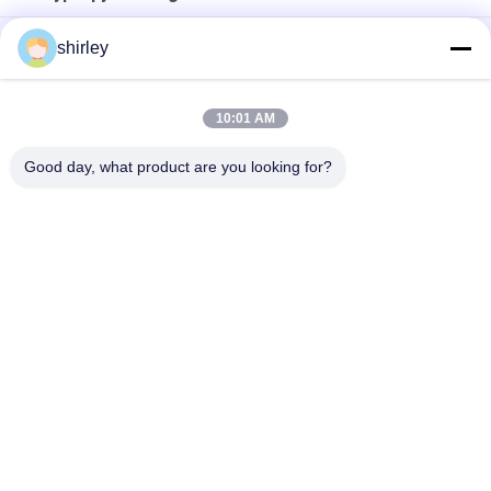
Fabriek 8oz standaard voedingsfles 3pcs in een set Slow Flow
shirley
Anti Colic melkfles
Microwave sterilisatiemethode Baby Cup voor 0-6 maanden
10:01 AM
PP 6 oz polypropyleen babyfles BPA-vrij
Good day, what product are you looking for?
populaire categorieën
Alle
Pasgeboren Baby 
Polypropyleenzuigflessen
Het Voeden Fles
De Fles Van Het 
Glasbaby Het 
Babyuitsteeksel
Voeden Flessen
Het Uitsteeksel Van 
Siliconebaby 
Het Babysilicone
Soother
Baby Het Voeden 
Baby Het Voeden 