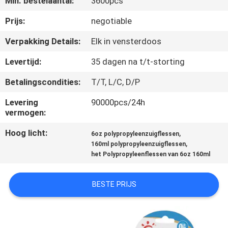
Min. bestelaantal:
3600pcs
KWALITEITSCONTROLE
Prijs:
negotiable
CONTACTEER
Verpakking Details:
Elk in vensterdoos
ONS
Levertijd:
35 dagen na t/t-storting
Betalingscondities:
T/T, L/C, D/P
NIEUWS
Levering
90000pcs/24h
vermogen:
ALLE
Hoog licht:
,
GEVALLEN
6oz polypropyleenzuigflessen
,
160ml polypropyleenzuigflessen
het Polypropyleenflessen van 6oz 160ml
SHOPPING
BESTE PRIJS
SITEMAP