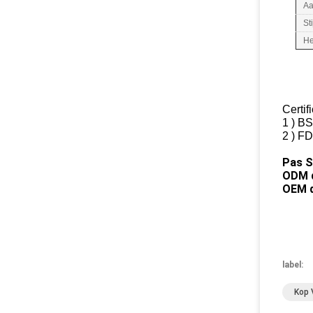
Aa
Sti
He
Certif
1 )
BSC
2 )
FD
Pas S
ODM d
OEM d
label:
Kop 