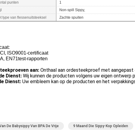
ntal punten
1
jl
Non-spill Sippy,
t type van flessenuitsteeksel
Zachte spuiten
icaat:
I, ISO9001-certificaat
A, EN71test-rapporten
teekproeven aan:
Onthaal aan ordesteekproef met aangepas
e Dienst:
Wij kunnen de producten volgens uw eigen ontwerp 
e Dienst:
Uw embleem kan op de producten en het verpakkings
Van De Babysippy Van BPA De Vrije
9 Maand Die Sippy-Kop Opleiden