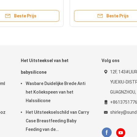
e
Onsbaby
Beste Prijs
Beste Prijs
Het Uitsteeksel van het
Volg ons
12F, 143#LIU
babysilicone
YUEXIU-DISTR
0ml
Wasbare Duidelijke Brede Anti
het Koliekspeen van het
GUAGNZHOU, 
Halssilicone
+861375177
4oz
Het Uitsteekselschild van Carry
shirley@sund
Case Breastfeeding Baby
Feeding van de