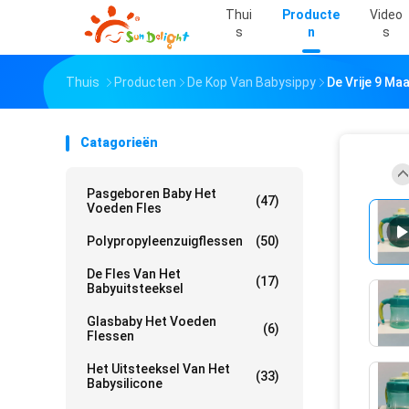
Thui
Producte
Video
S
N
S
Thuis
Producten
De Kop Van Babysippy
De Vrije 9 Ma
Catagorieën
Pasgeboren Baby Het
(47)
Voeden Fles
Polypropyleenzuigflessen
(50)
De Fles Van Het
(17)
Babyuitsteeksel
Glasbaby Het Voeden
(6)
Flessen
Het Uitsteeksel Van Het
(33)
Babysilicone