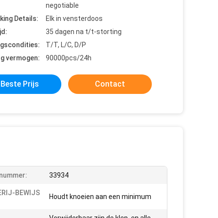
negotiable
king Details:
Elk in vensterdoos
jd:
35 dagen na t/t-storting
ngscondities:
T/T, L/C, D/P
ng vermogen:
90000pcs/24h
Beste Prijs
Contact
lnummer:
33934
RIJ-BEWIJS
Houdt knoeien aan een minimum