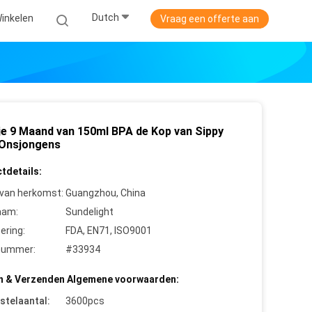
Dutch
inkelen
Vraag een offerte aan
ije 9 Maand van 150ml BPA de Kop van Sippy
 Onsjongens
tdetails:
 van herkomst:
Guangzhou, China
aam:
Sundelight
cering:
FDA, EN71, ISO9001
nummer:
#33934
n & Verzenden Algemene voorwaarden:
stelaantal:
3600pcs