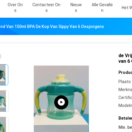
Over On
Contacteer On
Nieuw
Alle Gevalle
Het W
S
S
S
N
and Van 150ml BPA De Kop Van Sippy Van 6 Onsjongens
de Vr
van 6
Produc
Plaats
Merkn
Certifi
Model
Betale
Min. be