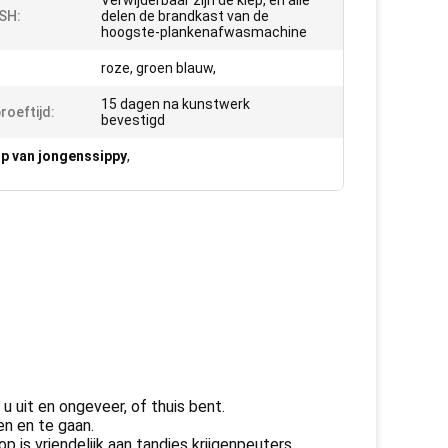
Verwijderbaar zijn de klep, en alle
SH:
delen de brandkast van de
hoogste-plankenafwasmachine
roze, groen blauw,
15 dagen na kunstwerk
roeftijd:
bevestigd
p van jongenssippy
,
u uit en ongeveer, of thuis bent.
n en te gaan.
 is vriendelijk aan tandjes krijgenpeuters.