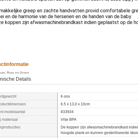
akkelijke greep en zachte handvatten provid comfortabele greep
ei en de harmonie van de hersenen en de handen van de baby.
ze koppen zijn afwasmachinebrandkast indien geplaatst op de h
ctinformatie
auw, Roze en Groen
nische Details
ntgewicht
6 ons
oductdimensies
6.5 x 13,0 x 10cm
nt modelaantal
#33934
ij materiaal
Vrije BPA
rginstructies
De koppen zijn afwasmachinebrandkast indien
hoogste plank en kunnen gesteriliseerde stoo