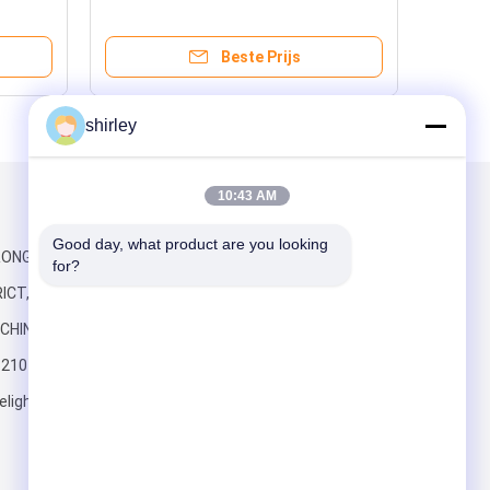
Sippy niet Veilige
Beste Prijs
shirley
10:43 AM
Mail ons
Good day, what product are you looking 
RONG-WEG,
for?
ICT,
CHINA
6210
elight.com
Verzend