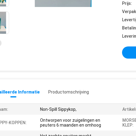
Prijs:
Verpak
Leverti
Betali
Leveri
illeerde Informatie
Productomschrijving
aam:
Non-Spill Sippykop,
Artike
Ontworpen voor zuigelingen en
MORSE
IPPY-KOPPEN:
peuters 6 maanden en omhoog
KLEP: