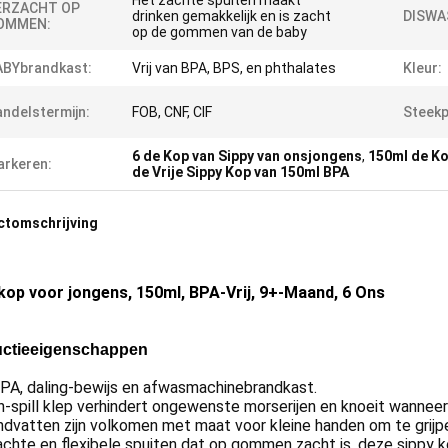
Het zachte spuiten maakt
ERZACHT OP
drinken gemakkelijk en is zacht
DISWA
OMMEN:
op de gommen van de baby
ABYbrandkast:
Vrij van BPA, BPS, en phthalates
Kleur:
ndelstermijn:
FOB, CNF, CIF
Steekp
6 de Kop van Sippy van onsjongens
,
150ml de Ko
rkeren:
de Vrije Sippy Kop van 150ml BPA
ctomschrijving
kop voor jongens, 150ml, BPA-Vrij, 9+-Maand, 6 Ons
ctieeigenschappen
BPA, daling-bewijs en afwasmachinebrandkast.
-spill klep verhindert ongewenste morserijen en knoeit wanneer 
dvatten zijn volkomen met maat voor kleine handen om te grijpe
chte en flexibele spuiten dat op gommen zacht is, deze sippy kop