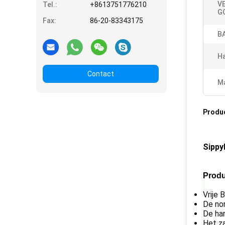
V
Tel.:
+8613751776210
G
Fax:
86-20-83343175
B
Ha
Contact
Ma
Produ
Sippy
Produ
Vrije 
De non
De han
Het za