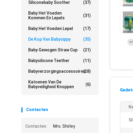
Siliconebaby Soother
(37)
Baby Het Voeden
(31)
Kommen En Lepels
Baby Het Voeden Lepel
(17)
De Kop Van Babysippy
(35)
Baby Gewogen Straw Cup
(21)
Babysilicone Teether
(11)
Babyverzorgingsaccessoires
(28)
Katoenen Van De
(6)
Babyveiligheid Knoppen
Gedeta
N
Contacten
S
Contacten:
Mrs. Shirley