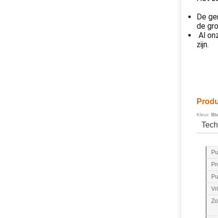
De gem
de gro
Al on
zijn.
Produ
Kleur:
Bl
Tech
Pu
Pr
Pu
Vr
Zo