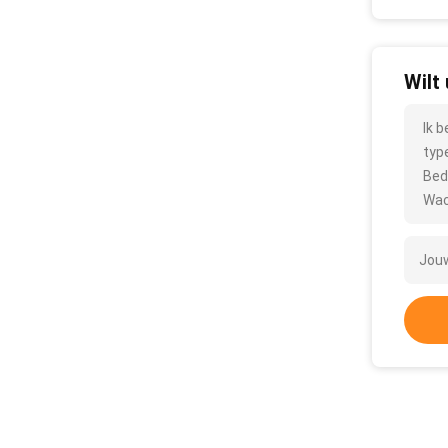
Wilt
Ik 
typ
Bed
Wac