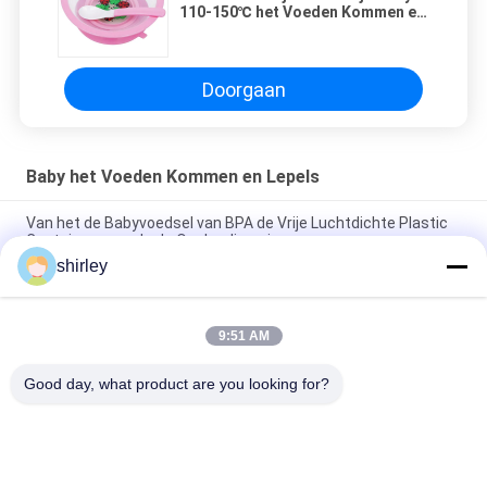
110-150℃ het Voeden Kommen en
Lepels
Doorgaan
Baby het Voeden Kommen en Lepels
Van het de Babyvoedsel van BPA de Vrije Luchtdichte Plastic
Containers van de de Opslagdiepvriezer
shirley
Pp-Polypropyleenbpa Vrije Baby het Voeden Kommen en
Lepels
9:51 AM
Giftige Afwasmachine Safe Baby Bowls van FDA de niet en
Lepels Gemakkelijke Greep
Good day, what product are you looking for?
populaire categorieën
Alle