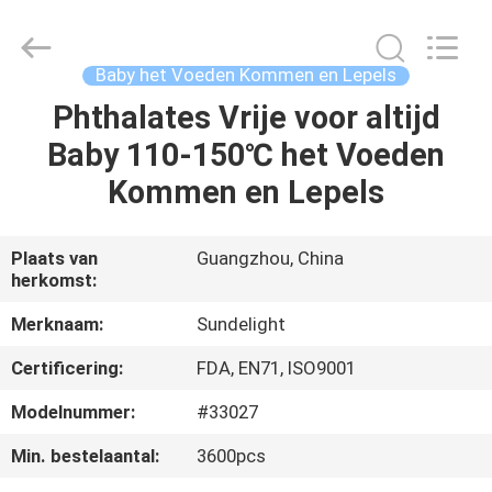
2026
Sundelight
Infant
products
Ltd..
Baby het Voeden Kommen en Lepels
All
Rights
Phthalates Vrije voor altijd
THUIS
Reserved.
Baby 110-150℃ het Voeden
PRODUCTEN
Kommen en Lepels
VIDEOS
Plaats van
Guangzhou, China
herkomst:
OVER
Merknaam:
Sundelight
ONS
Certificering:
FDA, EN71, ISO9001
Modelnummer:
#33027
FABRIEKSREIS
Min. bestelaantal:
3600pcs