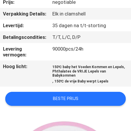
KWALITEITSCONTROLE
Prijs:
negotiable
Verpakking Details:
Elk in clamshell
CONTACTEER
Levertijd:
35 dagen na t/t-storting
ONS
Betalingscondities:
T/T, L/C, D/P
NIEUWS
Levering
90000pcs/24h
vermogen:
Hoog licht:
,
ALLE
150℃ baby het Voeden Kommen en Lepels
Phthalates de VRIJE Lepels van
Babykommen
GEVALLEN
,
150℃ de vrije Baby werpt Lepels
SHOPPING
BESTE PRIJS
SITEMAP