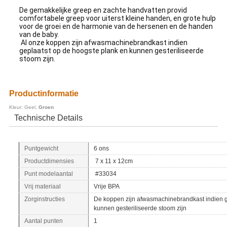
De gemakkelijke greep en zachte handvatten provid
comfortabele greep voor uiterst kleine handen, en grote hulp
voor de groei en de harmonie van de hersenen en de handen
van de baby.
Al onze koppen zijn afwasmachinebrandkast indien
geplaatst op de hoogste plank en kunnen gesteriliseerde
stoom zijn.
Productinformatie
Kleur: Geel,
Groen
Technische Details
Puntgewicht
6 ons
Productdimensies
7 x 11 x 12cm
Punt modelaantal
#33034
Vrij materiaal
Vrije BPA
Zorginstructies
De koppen zijn afwasmachinebrandkast indien g
kunnen gesteriliseerde stoom zijn
Aantal punten
1