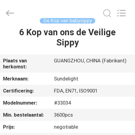
2026
Sundelight
Infant
products
Ltd..
De Kop van babysippy
All
Rights
6 Kop van ons de Veilige
THUIS
Reserved.
Sippy
PRODUCTEN
Plaats van
GUANGZHOU, CHINA (Fabrikant)
herkomst:
VIDEOS
Merknaam:
Sundelight
OVER
Certificering:
FDA, EN71, ISO9001
ONS
Modelnummer:
#33034
Min. bestelaantal:
3600pcs
FABRIEKSREIS
Prijs:
negotiable