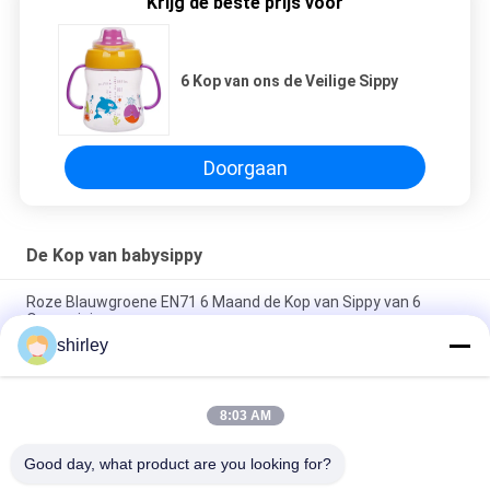
Krijg de beste prijs voor
6 Kop van ons de Veilige Sippy
Doorgaan
De Kop van babysippy
Roze Blauwgroene EN71 6 Maand de Kop van Sippy van 6
Onsmeisjes
shirley
6 maand 6 Kop van de Babysippy van Onssundelight de
Veelkleurige 160ml
8:03 AM
De Vrije Zachte 6 Maand van Morserij niet Jongens BPA 6
Onsbaby Opleidingskop
Good day, what product are you looking for?