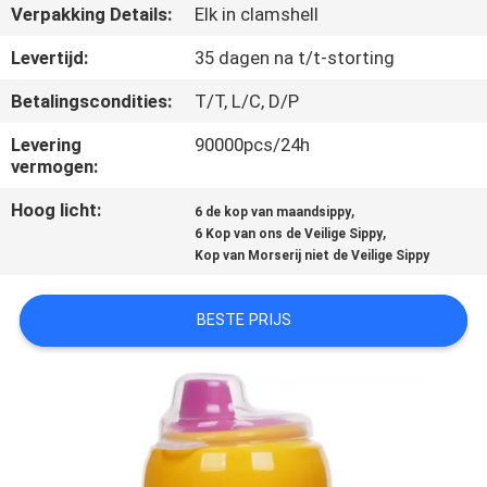
KWALITEITSCONTROLE
Verpakking Details:
Elk in clamshell
Levertijd:
35 dagen na t/t-storting
CONTACTEER
Betalingscondities:
T/T, L/C, D/P
ONS
Levering
90000pcs/24h
vermogen:
NIEUWS
Hoog licht:
,
6 de kop van maandsippy
,
6 Kop van ons de Veilige Sippy
ALLE
Kop van Morserij niet de Veilige Sippy
GEVALLEN
BESTE PRIJS
SHOPPING
SITEMAP