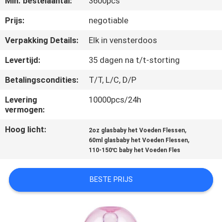
Min. bestelaantal:
3600pcs
KWALITEITSCONTROLE
Prijs:
negotiable
CONTACTEER
Verpakking Details:
Elk in vensterdoos
ONS
Levertijd:
35 dagen na t/t-storting
Betalingscondities:
T/T, L/C, D/P
NIEUWS
Levering
10000pcs/24h
vermogen:
ALLE
Hoog licht:
,
GEVALLEN
2oz glasbaby het Voeden Flessen
,
60ml glasbaby het Voeden Flessen
110-150℃ baby het Voeden Fles
SHOPPING
BESTE PRIJS
SITEMAP