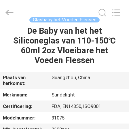
2026
Sundelight
Infant
products
Ltd..
Glasbaby het Voeden Flessen
All
Rights
De Baby van het het
THUIS
Reserved.
Siliconeglas van 110-150℃
PRODUCTEN
60ml 2oz Vloeibare het
Voeden Flessen
VIDEOS
Plaats van
Guangzhou, China
herkomst:
OVER
ONS
Merknaam:
Sundelight
Certificering:
FDA, EN14350, ISO9001
FABRIEKSREIS
Modelnummer:
31075