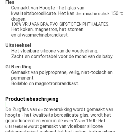
Fles
Gemaakt van Hoogte - het glas van
kwaliteitsborosilicate. Het kan
150
thermische schok
℃
dragen
.
100% VRIJ VAN BPA, PVC, GIFSTOF EN PHTHALATES.
Het koken, magnetron, het stomen
en afwasmachinebrandkast.
Uitsteeksel
Het vloeibare silicone van de voedselrang.
Zacht en comfortabel voor de mond van de baby.
GLB en Ring
Gemaakt van polyproprene, veilig, niet-toxisch en
permanent.
Boilable en magnetronbrandkast.
Productiebeschrijving
De Zuigfles van
zonverrukking wordt gemaakt van
de
hoogte - het kwaliteits borosilicate glas, wordt het
geproduceerd en vorm in de
1600
oven ℃ van
. Het
gemaakt van vloeibaar silicone
uitsteeksel wordt
rubbermateriaal, makend tot het veilige, betrouwbare,