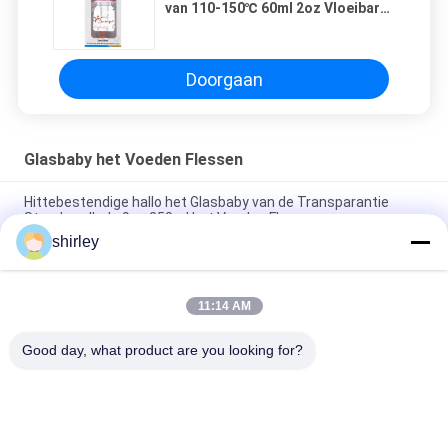
van 110-150℃ 60ml 2oz Vloeibare
het Voeden Flessen
Doorgaan
Glasbaby het Voeden Flessen
Hittebestendige hallo het Glasbaby van de Transparantie
Standaardhals 9oz 250ml het Voeden Flessen
shirley
Hittebestendige Standaard de Baby van het Hals9oz 250ml
Glas het Voeden Flessen
11:14 AM
van de Halsborosilicate van 125ml 4oz Standaard het
Glasbaby het Voeden Flessen
Good day, what product are you looking for?
populaire categorieën
Alle
Pasgeboren Baby 