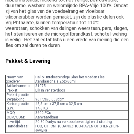
duurzame, wasbare en welomlijnde BPA-Vrije 100%. Omdat
zij van het glas van de voedselrang en vloeibaar
siliconerubber worden gemaakt, zijn de plastic delen ook
Vrij Phthalate, kunnen temperatuur tot 110℃
weerstaan, schokken van dalingen weerstaan, pers, slagen,
het steriliseren en de microgolfbrandkast, schotel-wahing
is veilig. Het zal establishs u een vrede van mening die een
fles om zal duren te duren.
Pakket & Levering
Naam van
Hallo Hittebestendige Glas het Voeden Fles
goederen:
Standaardhals 2oz/60ml
Artikelnummer:
31075
Pakket:
Elk in vensterdoos
Pakketgrootte:
Verpakking:
96 PCs/0.058cbm
Kartongrootte:
48,5 cm x 37,5 cm x 32,5 cm
G.W.:
14,6 KG
MOQ:
3600 PCs
OEM/ODM:
Aanvaardbaar
Levertijd:
20-30 Dadys na verkoop bevestigt en tt storting.
Handelsdraai:
FOB, CIF, CNF (GUANGZHOU-HAVEN OF SHENZHEN-
HAVEN)