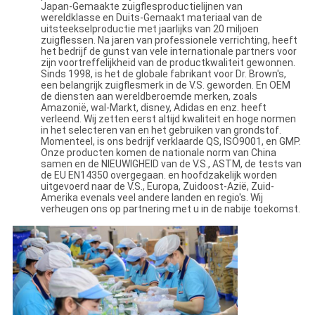
Japan-Gemaakte zuigflesproductielijnen van
wereldklasse en Duits-Gemaakt materiaal van de
uitsteekselproductie met jaarlijks van 20 miljoen
zuigflessen. Na jaren van professionele verrichting, heeft
het bedrijf de gunst van vele internationale partners voor
zijn voortreffelijkheid van de productkwaliteit gewonnen.
Sinds 1998, is het de globale fabrikant voor Dr. Brown's,
een belangrijk zuigflesmerk in de V.S. geworden. En OEM
de diensten aan wereldberoemde merken, zoals
Amazonië, wal-Markt, disney, Adidas en enz. heeft
verleend. Wij zetten eerst altijd kwaliteit en hoge normen
in het selecteren van en het gebruiken van grondstof.
Momenteel, is ons bedrijf verklaarde QS, ISO9001, en GMP.
Onze producten komen de nationale norm van China
samen en de NIEUWIGHEID van de V.S., ASTM, de tests van
de EU EN14350 overgegaan. en hoofdzakelijk worden
uitgevoerd naar de V.S., Europa, Zuidoost-Azië, Zuid-
Amerika evenals veel andere landen en regio's. Wij
verheugen ons op partnering met u in de nabije toekomst.