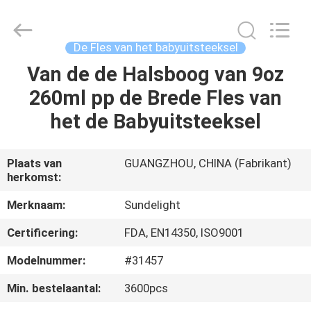
2026
Sundelight
Infant
products
Ltd..
De Fles van het babyuitsteeksel
All
Rights
Van de de Halsboog van 9oz
THUIS
Reserved.
260ml pp de Brede Fles van
PRODUCTEN
het de Babyuitsteeksel
VIDEOS
Plaats van
GUANGZHOU, CHINA (Fabrikant)
herkomst:
OVER
Merknaam:
Sundelight
ONS
Certificering:
FDA, EN14350, ISO9001
Modelnummer:
#31457
FABRIEKSREIS
Min. bestelaantal:
3600pcs