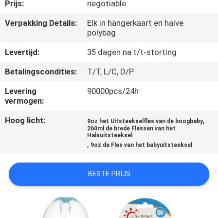
KWALITEITSCONTROLE
Prijs:
negotiable
Verpakking Details:
Elk in hangerkaart en halve
polybag
CONTACTEER
ONS
Levertijd:
35 dagen na t/t-storting
Betalingscondities:
T/T, L/C, D/P
NIEUWS
Levering
90000pcs/24h
vermogen:
ALLE
Hoog licht:
,
9oz het Uitsteekselfles van de boogbaby
GEVALLEN
260ml de brede Flessen van het
Halsuitsteeksel
,
9oz de Fles van het babyuitsteeksel
SHOPPING
BESTE PRIJS
SITEMAP