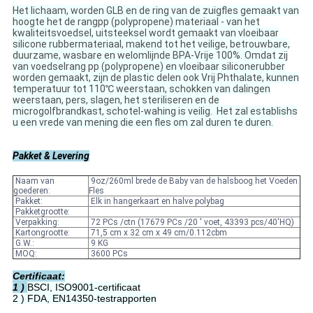
Het lichaam, worden GLB en de ring van de zuigfles gemaakt van
hoogte het de rangpp (polypropene) materiaal - van het
kwaliteitsvoedsel, uitsteeksel wordt gemaakt van vloeibaar
silicone rubbermateriaal, makend tot het veilige, betrouwbare,
duurzame, wasbare en welomlijnde BPA-Vrije 100%. Omdat zij
van voedselrang pp (polypropene) en vloeibaar siliconerubber
worden gemaakt, zijn de plastic delen ook Vrij Phthalate, kunnen
temperatuur tot 110℃ weerstaan, schokken van dalingen
weerstaan, pers, slagen, het steriliseren en de
microgolfbrandkast, schotel-wahing is veilig. Het zal establishs
u een vrede van mening die een fles om zal duren te duren.
Pakket & Levering
Naam van
9oz/260ml brede de Baby van de halsboog het Voeden
goederen:
Fles
Pakket:
Elk in hangerkaart en halve polybag
Pakketgrootte:
Verpakking:
72 PCs /ctn (17679 PCs /20 ' voet, 43393 pcs/40'HQ)
Kartongrootte:
71,5 cm x 32 cm x 49 cm/0.112cbm
G.W.:
9 KG
MOQ:
3600 PCs
Certificaat:
1 )
BSCI, ISO9001-certificaat
2 )
FDA, EN14350-testrapporten