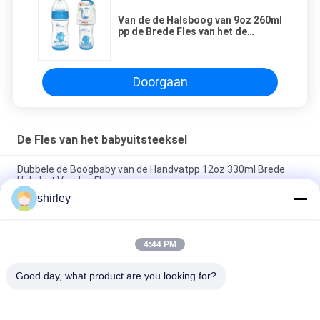
Van de de Halsboog van 9oz 260ml
pp de Brede Fles van het de
Babyuitsteeksel
Doorgaan
De Fles van het babyuitsteeksel
Dubbele de Boogbaby van de Handvatpp 12oz 330ml Brede
Hals het Voeden Fles
shirley
van het de Halspp Polypropyleen van 9oz 260ml Brede van de
de Boogbaby het Uitsteekselfles
4:44 PM
Het Polypropyleenbaby van BPA Vrije FDA het Voeden
Flessenreeks
Good day, what product are you looking for?
populaire categorieën
Alle